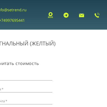
nfo@setrend.ru
+74997695441
ГНАЛЬНЫЙ (ЖЕЛТЫЙ)
читать стоимость
 *
чта *