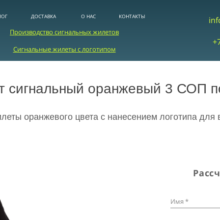
ЛОГ
ДОСТАВКА
О НАС
КОНТАКТЫ
in
Производство сигнальных жилетов
+
Сигнальные жилеты с логотипом
т сигнальный оранжевый 3 СОП п
леты оранжевого цвета с нанесением логотипа для 
Расс
Имя *