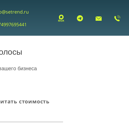
fo@setrend.ru
74997695441
олосы
вашего бизнеса
читать стоимость