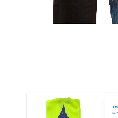
"От
жил