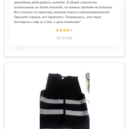
проведении ряда рабочих выездов. В общей сложности
использовали их более полугода, но никаких проблем не возникло.
Все отлично по качеству, включая полосы светоотражателей.
Прошито хорошо, все держится. Понравилось, что заказ
доставили к нам за 2 дня, и цена копеечная!"
03.10.2019