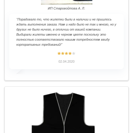
ИП Старовойтова А. Л.
"Порадовало то, что жилетки были в наличии и не пришлось
ждать выполнения заказа. Нам и надо было не так и много, но у
других не было ничего, в отличии от вашей компании.
Выбирали жилеты именно в черном цвете поскольку это
полностью соответствовало нашим потребностям ввиду
корпоративных требований!"
02.04.2020