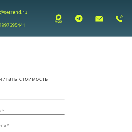
o@setrend.ru
4997695441
читать стоимость
 *
чта *