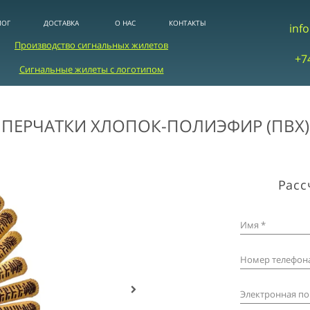
ЛОГ
ДОСТАВКА
О НАС
КОНТАКТЫ
inf
Производство сигнальных жилетов
+7
Сигнальные жилеты с логотипом
ПЕРЧАТКИ ХЛОПОК-ПОЛИЭФИР (ПВХ)
Расс
Имя *
Номер телефона
Электронная по