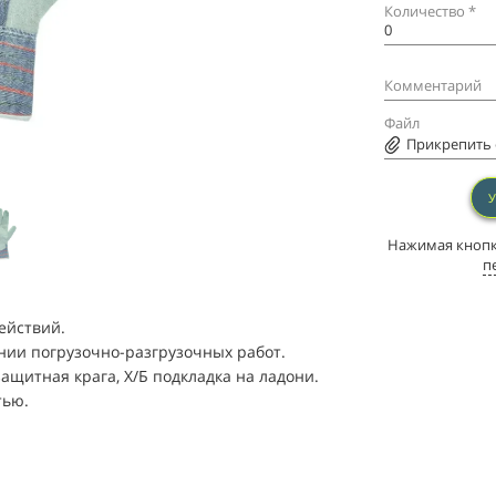
Количество *
Комментарий
Файл
Прикрепить ф
Нажимая кнопку
п
ействий.
нии погрузочно-разгрузочных работ.
 защитная крага, Х/Б подкладка на ладони.
тью.