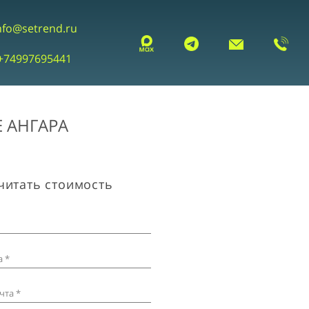
nfo@setrend.ru
+74997695441
 АНГАРА
читать стоимость
 *
чта *