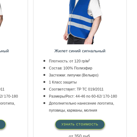
ьный
Жилет синий
сигнальный
2
Плотность: от 120 гр/м
Состав: 100% Полиэфир
Застежки: липучки (Велькро)
1 Класс защиты
011
Соответствует: ТР ТС 019/2011
2/ 170-180
Размеры/Рост: 44-46 по 60-62/ 170-180
оготипа,
Дополнительно нанесение логотипа,
пуговицы, карманы, молния
УЗНАТЬ СТОИМОСТЬ
от 350 руб.