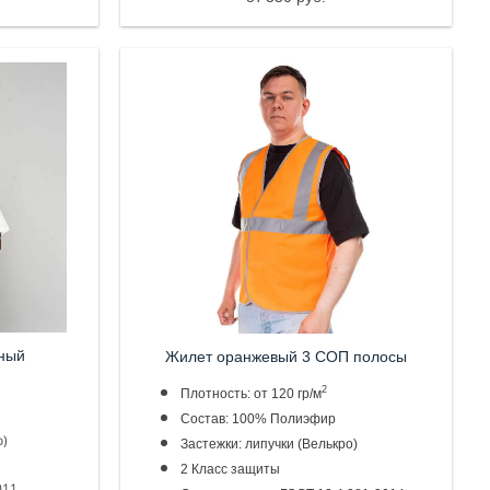
ный
Жилет оранжевый 3 СОП полосы
2
Плотность: от 120 гр/м
Состав: 100% Полиэфир
о)
Застежки: липучки (Велькро)
2 Класс защиты
011