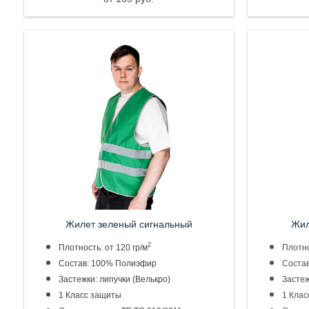
Жилет зеленый
сигнальный
Жил
2
Плотность: от 120 гр/м
Плотно
Состав: 100% Полиэфир
Соста
Застежки: липучки (Велькро)
Застеж
1 Класс защиты
1 Клас