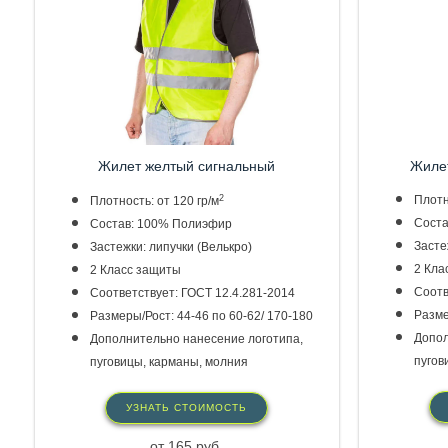
Жиле
Жилет желтый
сигнальный
Плотн
2
Плотность: от 120 гр/м
Соста
Состав: 100% Полиэфир
Засте
Застежки: липучки (Велькро)
2 Кла
2 Класс защиты
Соотв
Соответствует: ГОСТ 12.4.281-2014
Разме
Размеры/Рост: 44-46 по 60-62/ 170-180
Допол
Дополнительно нанесение логотипа,
пугов
пуговицы, карманы, молния
УЗНАТЬ СТОИМОСТЬ
от 165 руб.