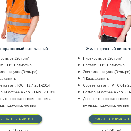
т оранжевый
сигнальный
Жилет красный
сигнал
2
2
ость: от 120 гр/м
Плотность: от 120 гр/м
в: 100% Полиэфир
Состав: 100% Полиэфир
жки: липучки (Велькро)
Застежки: липучки (Велькро)
сс защиты
1 Класс защиты
етствует: ГОСТ 12.4.281-2014
Соответствует: ТР ТС 019/2
ры/Рост: 44-46 по 60-62/ 170-180
Размеры/Рост: 44-46 по 60-6
нительно нанесение логотипа,
Дополнительно нанесение л
ицы, карманы, молния
пуговицы, карманы, молния
УЗНАТЬ СТОИМОСТЬ
УЗНАТЬ СТОИМОСТЬ
от 165 руб.
от 350 руб.