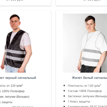
Жилет белый
сигналь
ет черный
сигнальный
2
Плотность: от 120 гр/м
2
сть: от 120 гр/м
Состав: 100% Полиэфир
в: 100% Полиэфир
Застежки: липучки (Велькр
ки: липучки (Велькро)
1 Класс защиты
с защиты
Соответствует: ТР ТС 019/2